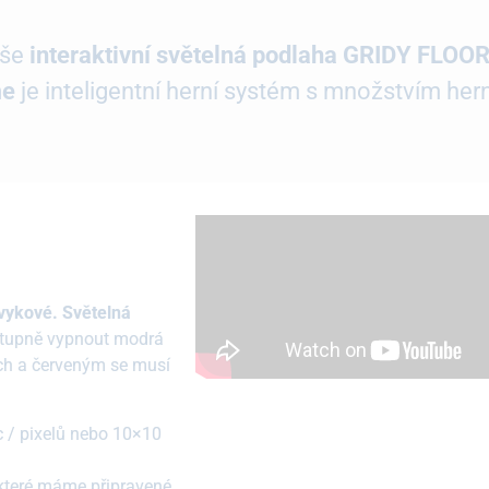
aše
interaktivní světelná podlaha GRIDY FLOO
me
je inteligentní herní systém s množstvím hern
ávykové.
Světelná
ostupně vypnout modrá
ých a červeným se musí
c / pixelů nebo 10×10
o které máme připravené