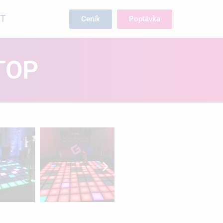
T
Ceník
Poptávka
TOP