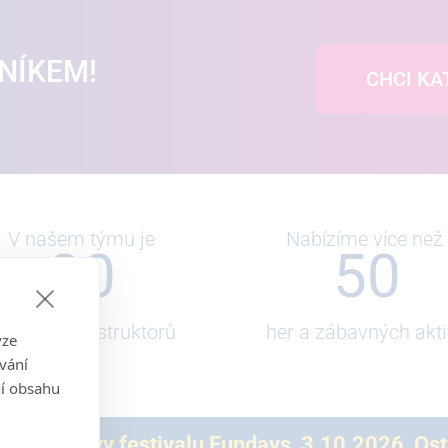
ENÍKEM!
CHCI KA
V našem týmu je
Nabízíme více než
30
50
kolených instruktorů
her a zábavných akti
ýze
vání
ní obsahu
tner zábavy festivalu Fundays, 3.10.2026, Os