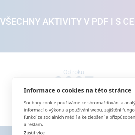
VŠECHNY AKTIVITY V PDF I S C
Od roku
200
7
Informace o cookies na této stránce
organizujeme srdcem
š
Soubory cookie používáme ke shromažďování a anal
informací o výkonu a používání webu, zajištění fungo
funkcí ze sociálních médií a ke zlepšení a přizpůsobe
a reklam.
Zjistit více
Jsme generální par