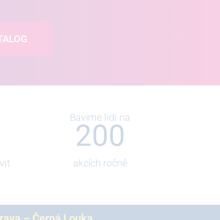
TALOG
Bavíme lidi na
200
vit
akcích ročně
trava – Černá Louka