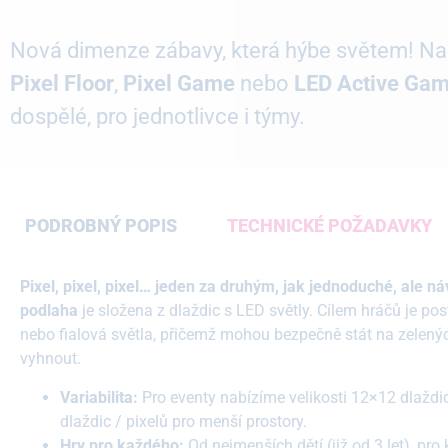
Nová dimenze zábavy, která hýbe světem! N
Pixel Floor
,
Pixel
Game
nebo
LED Active Ga
dospělé, pro jednotlivce i týmy.
PODROBNÝ POPIS
TECHNICKÉ POŽADAVKY
Pixel, pixel, pixel… jeden za druhým, jak jednoduché, ale n
podlaha
je složena z dlaždic s LED světly. Cílem hráčů je p
nebo fialová světla, přičemž mohou bezpečně stát na zelen
vyhnout.
Variabilita:
Pro eventy nabízíme velikosti 12×12 dlaždi
dlaždic / pixelů pro menší prostory.
Hry pro každého:
Od nejmenších dětí (již od 3 let), pr